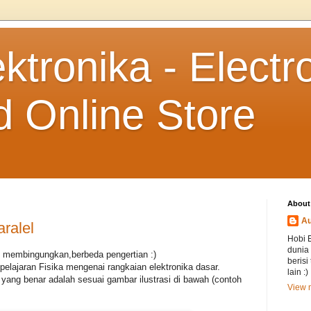
ktronika - Electr
d Online Store
About
Au
ralel
Hobi E
dunia
li membingungkan,berbeda pengertian :)
berisi
 pelajaran Fisika mengenai rangkaian elektronika dasar.
lain :)
l yang benar adalah sesuai gambar ilustrasi di bawah (contoh
View m