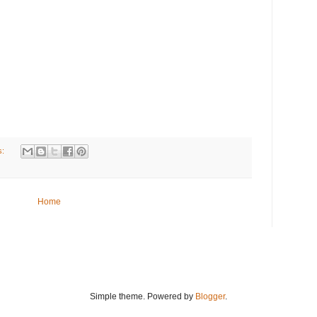
s:
Home
Simple theme. Powered by
Blogger
.