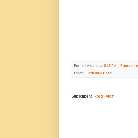
Posted by
Author
at
8:35 PM
6 comment
Labels:
Elektronika Dasar
Subscribe to:
Posts (Atom)