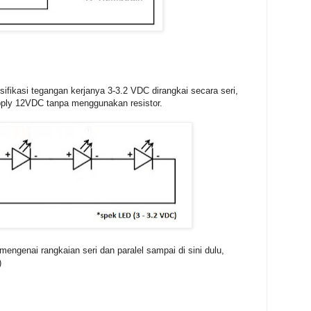
ikasi tegangan kerjanya 3-3.2 VDC dirangkai secara seri,
pply 12VDC tanpa menggunakan resistor.
genai rangkaian seri dan paralel sampai di sini dulu,
)