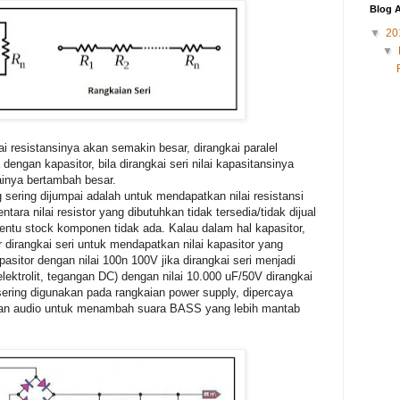
Blog A
▼
20
▼
ai resistansinya akan semakin besar, dirangkai paralel
dengan kapasitor, bila dirangkai seri nilai kapasitansinya
lainya bertambah besar.
sering dijumpai adalah untuk mendapatkan nilai resistansi
ra nilai resistor yang dibutuhkan tidak tersedia/tidak dijual
entu stock komponen tidak ada. Kalau dalam hal kapasitor,
r dirangkai seri untuk mendapatkan nilai kapasitor yang
asitor dengan nilai 100n 100V jika dirangkai seri menjadi
lektrolit, tegangan DC) dengan nilai 10.000 uF/50V dirangkai
sering digunakan pada rangkaian power supply, dipercaya
n audio untuk menambah suara BASS yang lebih mantab