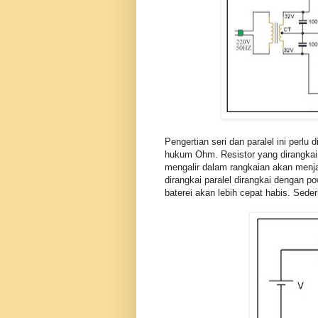
Pengertian seri dan paralel ini perlu
hukum Ohm. Resistor yang dirangkai s
mengalir dalam rangkaian akan menja
dirangkai paralel dirangkai dengan p
baterei akan lebih cepat habis. Sed