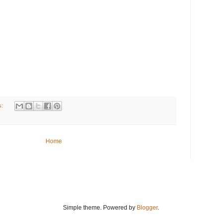
s:
Home
Simple theme. Powered by
Blogger
.