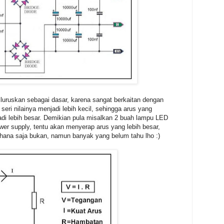
 diluruskan sebagai dasar, karena sangat berkaitan dengan
eri nilainya menjadi lebih kecil, sehingga arus yang
di lebih besar. Demikian pula misalkan 2 buah lampu LED
ower supply, tentu akan menyerap arus yang lebih besar,
erhana saja bukan, namun banyak yang belum tahu lho :)