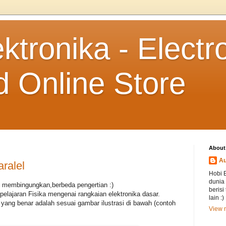
ktronika - Electr
d Online Store
About
Au
ralel
Hobi E
dunia
li membingungkan,berbeda pengertian :)
berisi
 pelajaran Fisika mengenai rangkaian elektronika dasar.
lain :)
l yang benar adalah sesuai gambar ilustrasi di bawah (contoh
View m